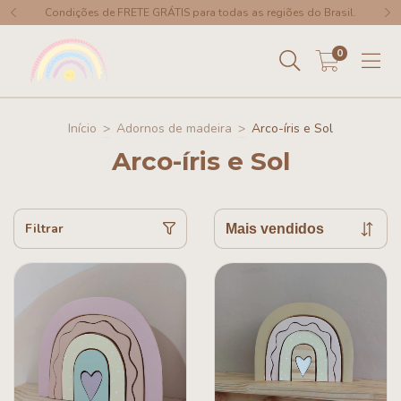
Condições de FRETE GRÁTIS para todas as regiões do Brasil.
0
Início
>
Adornos de madeira
>
Arco-íris e Sol
Arco-íris e Sol
Filtrar