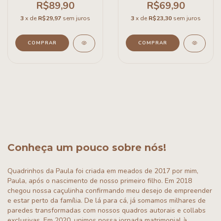
R$89,90
R$69,90
3
x de
R$29,97
sem juros
3
x de
R$23,30
sem juros
COMPRAR
COMPRAR
Conheça um pouco sobre nós!
Quadrinhos da Paula foi criada em meados de 2017 por mim,
Paula, após o nascimento de nosso primeiro filho. Em 2018
chegou nossa caçulinha confirmando meu desejo de empreender
e estar perto da família. De lá para cá, já somamos milhares de
paredes transformadas com nossos quadros autorais e collabs
exclusivas. Em 2020, unimos nossa jornada matrimonial à