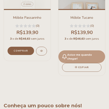
2 cores
Móbile Passarinho
Móbile Tucano
(0)
(0)
R$139,90
R$139,90
3
x de
R$46,63
sem juros
3
x de
R$46,63
sem juros
COMPRAR
Avise-me quando
chegar!
ESPIAR
Conheça um pouco sobre nós!