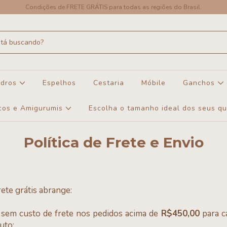
Condições de FRETE GRÁTIS para todas as regiões do Brasil.
dros
Espelhos
Cestaria
Móbile
Ganchos
cos e Amigurumis
Escolha o tamanho ideal dos seus q
Política de Frete e Envio
rete grátis abrange:
 sem custo de frete nos pedidos acima de
R$450,00
para ca
uto: