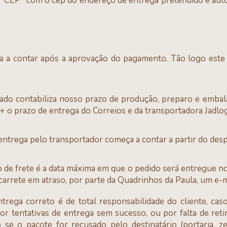
"CEP" com o cep do endereço de entrega pretendido e aut
 a contar após a aprovação do pagamento. Tão logo este 
ado contabiliza nosso prazo de produção, preparo e embal
s + o prazo de entrega do Correios e da transportadora Jadlog
 entrega pelo transportador começa a contar a partir do des
o de frete é a data máxima em que o pedido será entregue 
carrete em atraso, por parte da Quadrinhos da Paula, um e-m
trega correto é de total responsabilidade do cliente, cas
or tentativas de entrega sem sucesso, ou por falta de ret
se o pacote for recusado pelo destinatário (portaria, ze