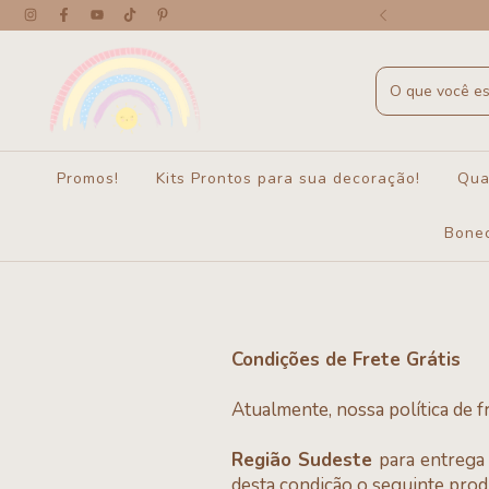
 a partir de R$450 - exceto Cesto Gato
Promos!
Kits Prontos para sua decoração!
Qua
Bone
Condições de Frete Grátis
Atualmente, nossa política de f
Região Sudeste
para entrega
desta condição o seguinte prod