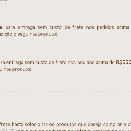
te
para entrega sem custo de frete nos pedidos acim
ndição o seguinte produto:
ra entrega sem custo de frete nos pedidos acima de
R$55
uinte produto:
----------------------------------------------------------------
frete basta selecionar os produtos que deseja comprar e cli