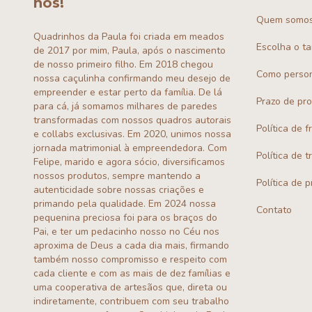
nós!
Quem somo
Quadrinhos da Paula foi criada em meados
Escolha o t
de 2017 por mim, Paula, após o nascimento
de nosso primeiro filho. Em 2018 chegou
Como person
nossa caçulinha confirmando meu desejo de
empreender e estar perto da família. De lá
Prazo de pr
para cá, já somamos milhares de paredes
transformadas com nossos quadros autorais
Política de f
e collabs exclusivas. Em 2020, unimos nossa
jornada matrimonial à empreendedora. Com
Política de 
Felipe, marido e agora sócio, diversificamos
nossos produtos, sempre mantendo a
Política de 
autenticidade sobre nossas criações e
primando pela qualidade. Em 2024 nossa
Contato
pequenina preciosa foi para os braços do
Pai, e ter um pedacinho nosso no Céu nos
aproxima de Deus a cada dia mais, firmando
também nosso compromisso e respeito com
cada cliente e com as mais de dez famílias e
uma cooperativa de artesãos que, direta ou
indiretamente, contribuem com seu trabalho