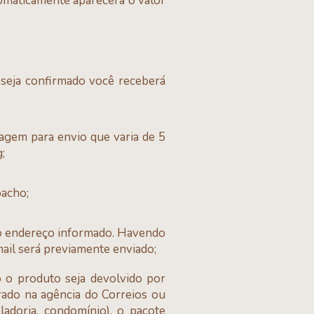
omaticamente aparecerá o valor
seja confirmado você receberá
agem para envio que varia de 5
;
pacho;
no endereço informado. Havendo
ail será previamente enviado;
o o produto seja devolvido por
irado na agência do Correios ou
ladoria, condomínio), o pacote