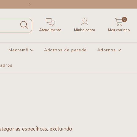
Região SUDESTE a partir de R$40
0
Atendimento
Minha conta
Meu carrinho
Macramê
Adornos de parede
Adornos
uadros
tegorias específicas, excluindo