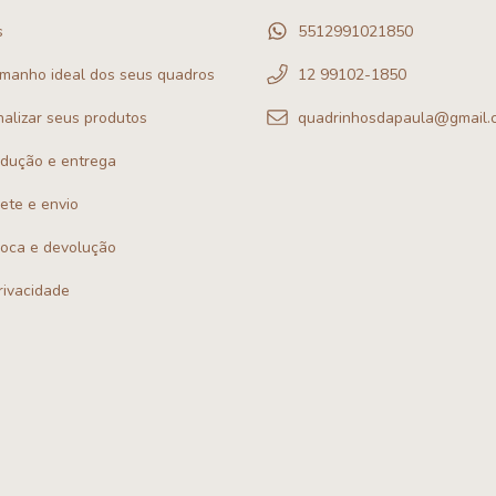
s
5512991021850
amanho ideal dos seus quadros
12 99102-1850
alizar seus produtos
quadrinhosdapaula@gmail.
odução e entrega
rete e envio
troca e devolução
privacidade