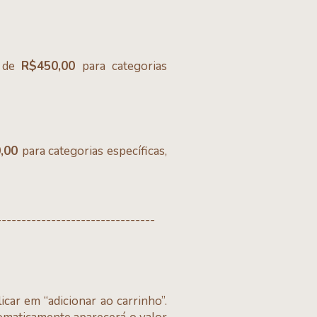
a de
R$450,00
para categorias
0,00
para categorias específicas,
--------------------------------
car em “adicionar ao carrinho”.