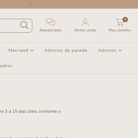
Região SUDESTE a partir de R$40
0
Atendimento
Minha conta
Meu carrinho
Macramê
Adornos de parede
Adornos
uadros
e 3 a 15 dias úteis conforme o