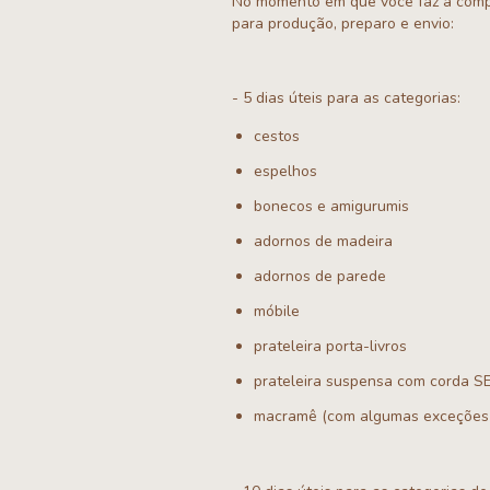
No momento em que você faz a compr
para produção, preparo e envio:
- 5 dias úteis para as categorias:
cestos
espelhos
bonecos e amigurumis
adornos de madeira
adornos de parede
móbile
prateleira porta-livros
prateleira suspensa com corda 
macramê (com algumas exceções q