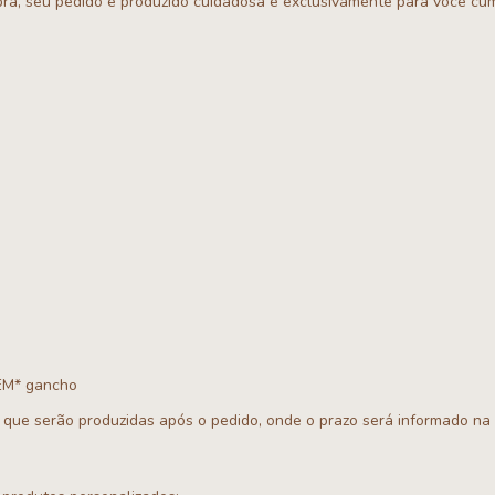
a, seu pedido é produzido cuidadosa e exclusivamente para você cum
SEM* gancho
ue serão produzidas após o pedido, onde o prazo será informado na 