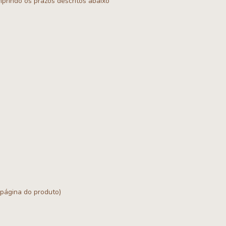
prindo os prazos descritos abaixo
página do produto)