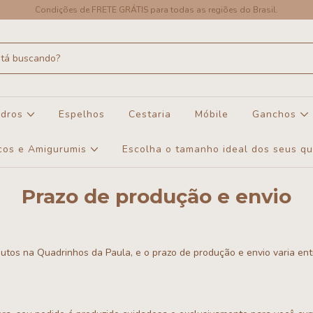
Condições de FRETE GRÁTIS para todas as regiões do Brasil.
dros
Espelhos
Cestaria
Móbile
Ganchos
cos e Amigurumis
Escolha o tamanho ideal dos seus q
Prazo de produção e envio
tos na Quadrinhos da Paula, e o prazo de produção e envio varia entr