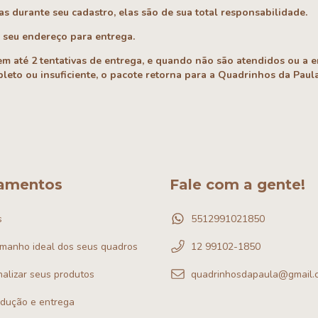
as durante seu cadastro,
elas são de sua total responsabilidade.
 seu endereço para entrega.
em até 2 tentativas de entrega, e quando não são atendidos ou a 
eto ou insuficiente, o pacote retorna para a Quadrinhos da Paula
amentos
Fale com a gente!
s
5512991021850
amanho ideal dos seus quadros
12 99102-1850
alizar seus produtos
quadrinhosdapaula@gmail.
odução e entrega