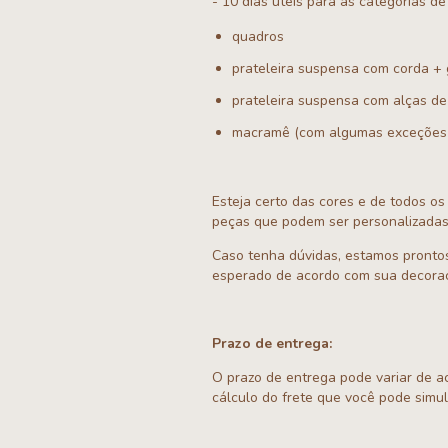
- 10 dias úteis para as categorias d
quadros
prateleira suspensa com corda +
prateleira suspensa com alças de 
macramê (com algumas exceções a
Esteja certo das cores e de todos os
peças que podem ser personalizadas
Caso tenha dúvidas, estamos prontos
esperado de acordo com sua decora
Prazo de entrega:
O prazo de entrega pode variar de a
cálculo do frete que você pode simu