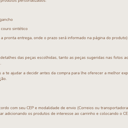
e produtos personalizados:
 gancho
couro sintético
 pronta entrega, onde o prazo será informado na página do produto)
 detalhes das peças escolhidas, tanto as peças sugeridas nas fotos a
.
 a te ajudar a decidir antes da compra para lhe oferecer a melhor ex
ção.
cordo com seu CEP e modalidade de envio (Correios ou transportador
lar adicionando os produtos de interesse ao carrinho e colocando o C