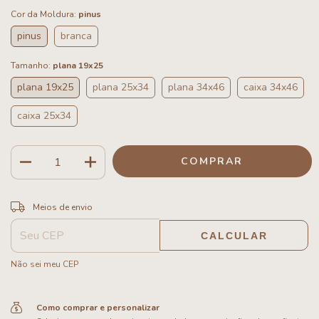
Cor da Moldura:
pinus
pinus
branca
Tamanho:
plana 19x25
plana 19x25
plana 25x34
plana 34x46
caixa 34x46
caixa 25x34
ALTERAR CEP
Entregas para o CEP:
Meios de envio
CALCULAR
Não sei meu CEP
Como comprar e personalizar