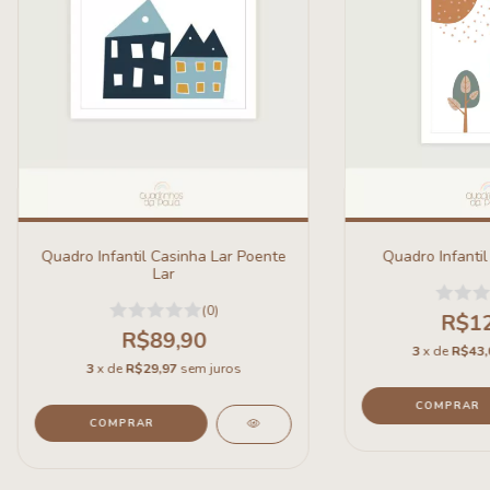
Quadro Infantil Casinha Lar Poente
Quadro Infanti
Lar
(0)
R$12
R$89,90
3
x de
R$43,
3
x de
R$29,97
sem juros
COMPRAR
COMPRAR