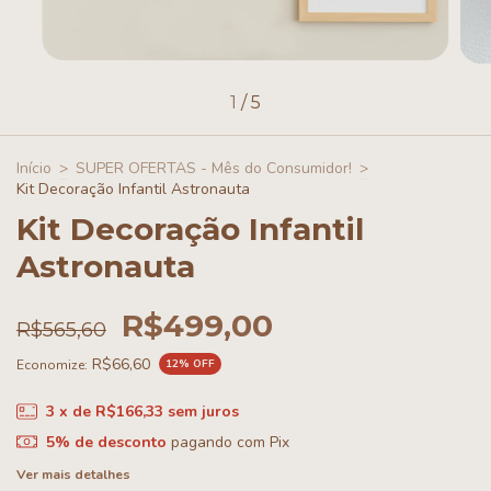
1
/
5
Início
>
SUPER OFERTAS - Mês do Consumidor!
>
Kit Decoração Infantil Astronauta
Kit Decoração Infantil
Astronauta
R$499,00
R$565,60
R$66,60
Economize:
12
% OFF
3
x de
R$166,33
sem juros
5% de desconto
pagando com Pix
Ver mais detalhes