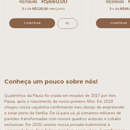
R$660,00
R$736,80
R$259,00
3
x de
R$220,00
sem juros
3
x de
R$69,
Conheça um pouco sobre nós!
Quadrinhos da Paula foi criada em meados de 2017 por mim,
Paula, após o nascimento de nosso primeiro filho. Em 2018
chegou nossa caçulinha confirmando meu desejo de empreender
e estar perto da família. De lá para cá, já somamos milhares de
paredes transformadas com nossos quadros autorais e collabs
exclusivas. Em 2020, unimos nossa jornada matrimonial à