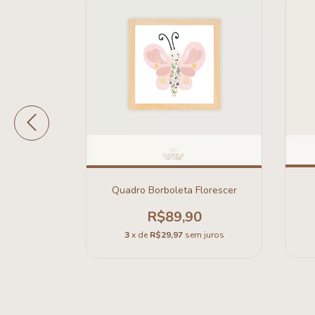
rco-íris
Quadro Borboleta Florescer
R$89,90
0
3
x de
R$29,97
sem juros
 juros