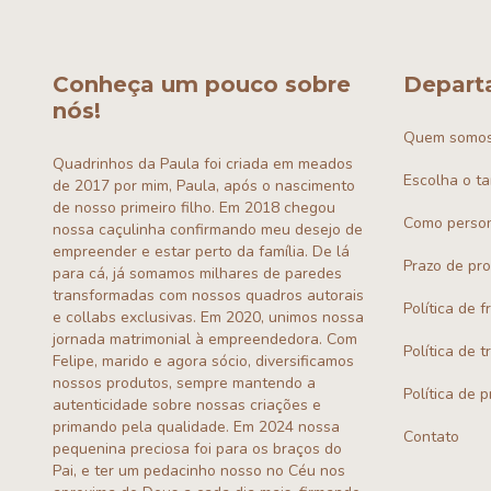
Conheça um pouco sobre
Depart
nós!
Quem somo
Quadrinhos da Paula foi criada em meados
Escolha o t
de 2017 por mim, Paula, após o nascimento
de nosso primeiro filho. Em 2018 chegou
Como person
nossa caçulinha confirmando meu desejo de
empreender e estar perto da família. De lá
Prazo de pr
para cá, já somamos milhares de paredes
transformadas com nossos quadros autorais
Política de f
e collabs exclusivas. Em 2020, unimos nossa
jornada matrimonial à empreendedora. Com
Política de 
Felipe, marido e agora sócio, diversificamos
nossos produtos, sempre mantendo a
Política de 
autenticidade sobre nossas criações e
primando pela qualidade. Em 2024 nossa
Contato
pequenina preciosa foi para os braços do
Pai, e ter um pedacinho nosso no Céu nos