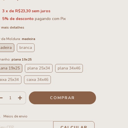
3
x de
R$23,30
sem juros
5% de desconto
pagando com Pix
 mais detalhes
 da Moldura:
madeira
adeira
branca
manho:
plana 19x25
lana 19x25
plana 25x34
plana 34x46
aixa 25x34
caixa 34x46
ALTERAR CEP
regas para o CEP:
Meios de envio
CALCULAR