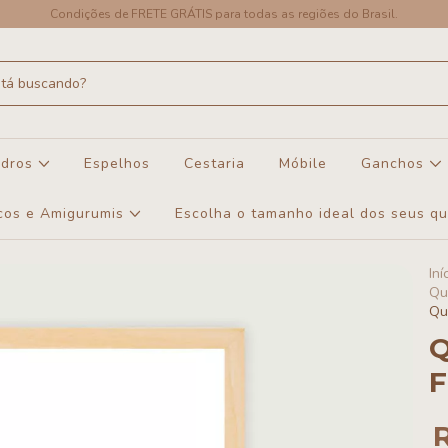
Condições de FRETE GRÁTIS para todas as regiões do Brasil.
dros
Espelhos
Cestaria
Móbile
Ganchos
cos e Amigurumis
Escolha o tamanho ideal dos seus q
Iní
Qu
Qu
Q
F