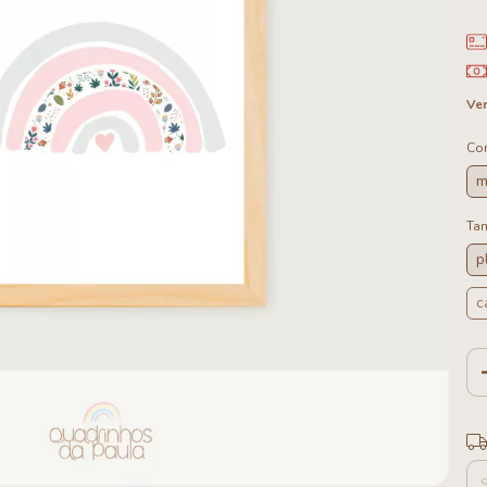
Ver
Cor
m
Ta
p
c
Ent