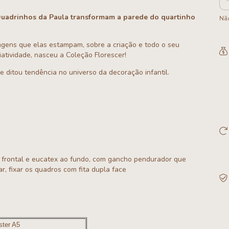
Quadrinhos da Paula transformam a parede do quartinho
Não
agens que elas estampam, sobre a criação e todo o seu
iatividade, nasceu a Coleção Florescer!
e ditou tendência no universo da decoração infantil.
o frontal e eucatex ao fundo, com gancho pendurador que
r, fixar os quadros com fita dupla face
ster A5