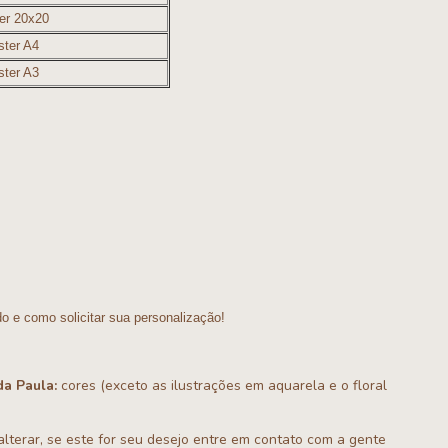
ter 20x20
ster A4
ster A3
do e como solicitar sua personalização!
a Paula:
cores (exceto as ilustrações em aquarela e o floral
terar, se este for seu desejo entre em contato com a gente