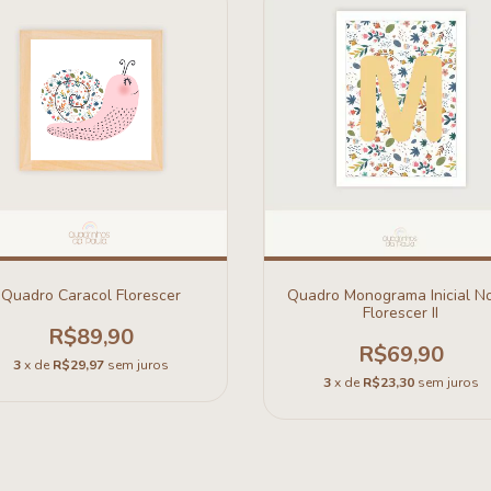
Quadro Caracol Florescer
Quadro Monograma Inicial N
Florescer II
R$89,90
R$69,90
3
x de
R$29,97
sem juros
3
x de
R$23,30
sem juros