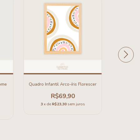
ome
Quadro Infantil Arco-íris Florescer
Quadro Gu
R$69,90
3
x de
R$23,30
sem juros
3
x d