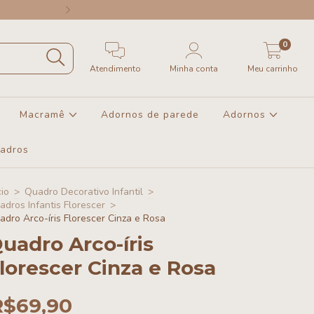
Região SUDESTE a partir de R$40
0
Atendimento
Minha conta
Meu carrinho
Macramê
Adornos de parede
Adornos
uadros
cio
>
Quadro Decorativo Infantil
>
adros Infantis Florescer
>
adro Arco-íris Florescer Cinza e Rosa
uadro Arco-íris
lorescer Cinza e Rosa
R$69,90