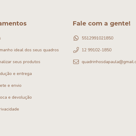
amentos
Fale com a gente!
s
5512991021850
amanho ideal dos seus quadros
12 99102-1850
alizar seus produtos
quadrinhosdapaula@gmail.
odução e entrega
rete e envio
troca e devolução
privacidade