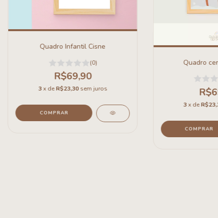
Quadro Infantil Cisne
Quadro cer
(0)
R$69,90
3
x de
R$23,30
sem juros
R$6
3
x de
R$23,
COMPRAR
COMPRAR