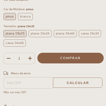
Cor da Moldura:
pinus
pinus
branca
Tamanho:
plana 19x25
plana 19x25
plana 25x34
plana 34x46
caixa 25x34
caixa 34x46
ALTERAR CEP
Entregas para o CEP:
Meios de envio
CALCULAR
Não sei meu CEP